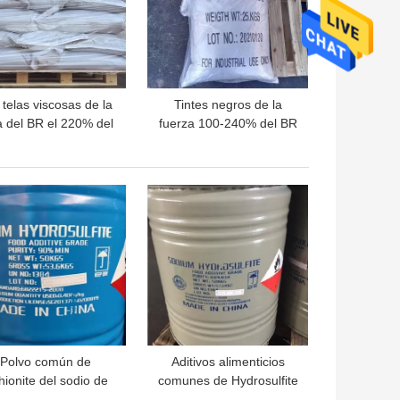
 telas viscosas de la
Tintes negros de la
ra del BR el 220% del
fuerza 100-240% del BR
re del algodón negro
del azufre para el papel
los tintes cubren el
de cuero viscoso
papel con cuero
OR PRECIO
MEJOR PRECIO
Polvo común de
Aditivos alimenticios
hionite del sodio de
comunes de Hydrosulfite
 aditivos alimenticios
del sodio del 90% CAS