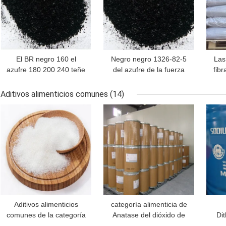
El BR negro 160 el
Negro negro 1326-82-5
Las
azufre 180 200 240 teñe
del azufre de la fuerza
fib
el papel de cuero de la
del BR el 240% del
azuf
viscosa del algodón
azufre de CAS 1
de 
Aditivos alimenticios comunes
(14)
MEJOR PRECIO
MEJOR PRECIO
MEJ
Aditivos alimenticios
categoría alimenticia de
comunes de la categoría
Anatase del dióxido de
Dit
alimenticia del cloruro de
titanio del minuto el 99%
los