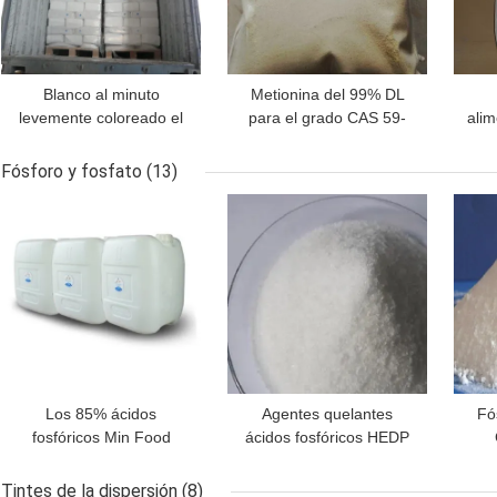
Blanco al minuto
Metionina del 99% DL
levemente coloreado el
para el grado CAS 59-
alim
99% de los añadidos del
51-8 del pienso de los
51-8
pienso de Anatase del
perros
pie
Fósforo y fosfato
(13)
dióxido de titanio del
MEJOR PRECIO
MEJOR PRECIO
MEJ
polvo
Los 85% ácidos
Agentes quelantes
Fó
fosfóricos Min Food
ácidos fosfóricos HEDP
Grade Phosphorus And
CAS sólido 2809-21-4 de
fosfatan CAS 7664-38-2
los inhibidores de
Tintes de la dispersión
(8)