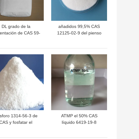
DL grado de la
añadidos 99,5% CAS
entación de CAS 59-
12125-02-9 del pienso
 de los añadidos del
del cloruro de amonio
nso de la metionina
OR PRECIO
MEJOR PRECIO
sforo 1314-56-3 de
ATMP el 50% CAS
CAS y fosfatar el
líquido 6419-19-8
pentóxido 99,5%
Trimethylene amino
ATMPA ácido fosfónico