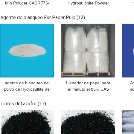
Min Powder CAS 7775-
Hydrosulphite Powder
14-6 del sodio de la
Industry califican CAS
Hydr
clase 4,2 de la OMI
7775-14-6
Agente de blanqueo For Paper Pulp
(12)
MEJOR PRECIO
MEJOR PRECIO
MEJ
agente de blanqueo del
Llenador de papel para
A
polvo de Hydrosulfite del
el minuto el 85% CAS
só
sodio 7775 14 6 For
1309-48-4 del MgO de la
bor
Paper Pulp
celulosa por la
Pu
Tintes del azufre
(17)
magnesita
MEJOR PRECIO
MEJOR PRECIO
MEJ