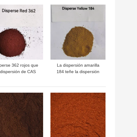
OR PRECIO
MEJOR PRECIO
perse 362 rojos que
La dispersión amarilla
 dispersión de CAS
184 teñe la dispersión
8129-94-3 teñe FBS
10G amarillo
brillante
fluorescente de CAS
164578-37-4
OR PRECIO
MEJOR PRECIO