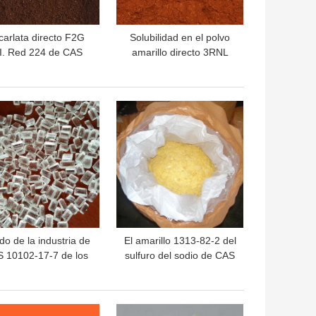
carlata directo F2G
Solubilidad en el polvo
I. Red 224 de CAS
amarillo directo 3RNL
-11-4 directo rojo de
C.I. 161 D-3RNL del
os tintes de D-F2G
agua
OR PRECIO
MEJOR PRECIO
o de la industria de
El amarillo 1313-82-2 del
 10102-17-7 de los
sulfuro del sodio de CAS
iliares de la materia
forma escamas grado
il del pentahidrato de
bajo de la industria de
iosulfate del sodio
hierro
OR PRECIO
MEJOR PRECIO