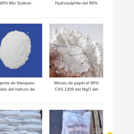
90% Min Sodium
Hydrosulphite del 88%
osulfite Powder CAS
pulveriza el grado de la
7775-14-6
industria de CAS No
7775-14-6
OR PRECIO
MEJOR PRECIO
gente de blanqueo
Minuto de papel el 96%
lido del hidruro de
CAS 1309 del MgO del
o de sodio For Paper
llenador de la celulosa
lp CAS 16940-66-2
óxido de magnesio 48 4
OR PRECIO
MEJOR PRECIO