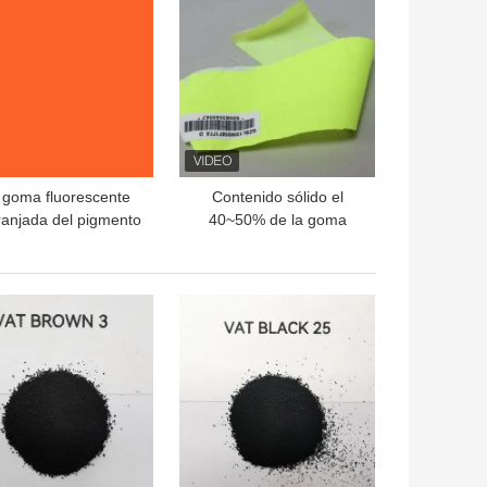
 goma fluorescente
Contenido sólido el
anjada del pigmento
40~50% de la goma
ificó emulsiones de
amarilla limón
esina del poliestireno
fluorescente del
con colorante
pigmento de la luz del
OR PRECIO
MEJOR PRECIO
día