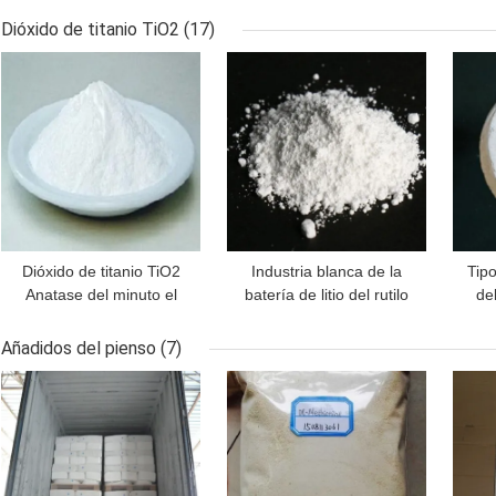
amonio CAS 12125-02-9
CAS 13463 67 7
d
Dióxido de titanio TiO2
(17)
MEJOR PRECIO
MEJOR PRECIO
MEJ
Dióxido de titanio TiO2
Industria blanca de la
Tip
Anatase del minuto el
batería de litio del rutilo
del
99% CAS 13463-67-7
Tio2 Anatase del dióxido
dió
de titanio del polvo
Añadidos del pienso
(7)
MEJOR PRECIO
MEJOR PRECIO
MEJ