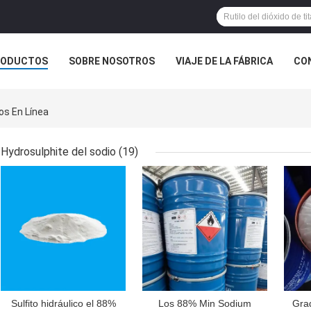
RODUCTOS
SOBRE NOSOTROS
VIAJE DE LA FÁBRICA
CO
CASOS
os En Línea
Hydrosulphite del sodio
(19)
MEJOR PRECIO
MEJOR PRECIO
MEJ
Sulfito hidráulico el 88%
Los 88% Min Sodium
Grad