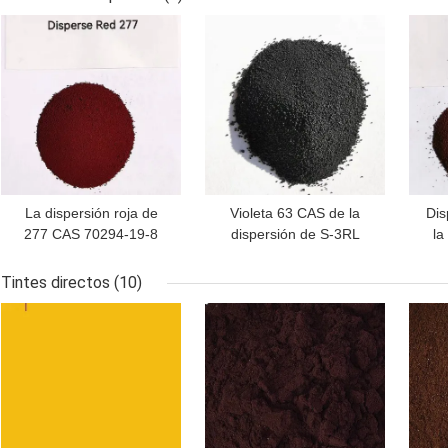
corrosión
MEJOR PRECIO
MEJOR PRECIO
MEJ
La dispersión roja de
Violeta 63 CAS de la
Dis
277 CAS 70294-19-8
dispersión de S-3RL
la
teñe G rojo fluorescente
64294-88-8
15
FGG
C19H19ClN6O3
Tintes directos
(10)
MEJOR PRECIO
MEJOR PRECIO
MEJ