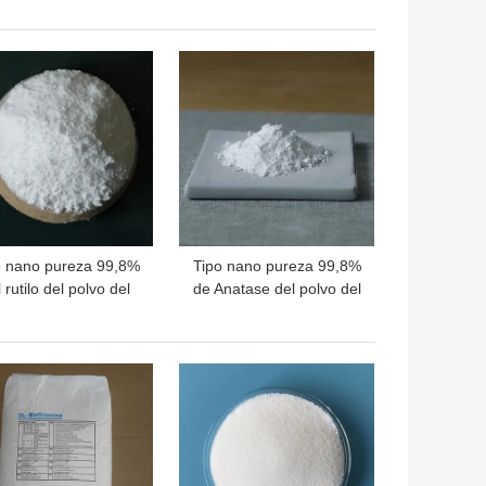
e CAS 7775-14-6
7775-14-6
OR PRECIO
MEJOR PRECIO
o nano pureza 99,8%
Tipo nano pureza 99,8%
 rutilo del polvo del
de Anatase del polvo del
xido de titanio TiO2
dióxido de titanio de 15-
de 15-60nm
50nm
OR PRECIO
MEJOR PRECIO