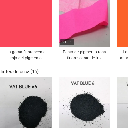
La goma fluorescente
Pasta de pigmento rosa
La
roja del pigmento
fluorescente de luz
anar
modificó emulsiones de
diurna Contenido sólido
mod
la resina del poliestireno
40-50% para impresión
la r
tintes de cuba
(16)
textil
MEJOR PRECIO
MEJOR PRECIO
MEJ