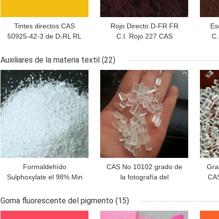
Tintes directos CAS
Rojo Directo D-FR FR
Es
50925-42-3 de D-RL RL
C.I. Rojo 227 CAS
C.
C.I. 86 amarillos directos
12222-51-4
2184
C60H46N16O22S6.6Na
l
Auxiliares de la materia textil
(22)
MEJOR PRECIO
MEJOR PRECIO
MEJ
Formaldehído
CAS No 10102 grado de
Grad
Sulphoxylate el 98% Min
la fotografía del
CAS
Textile Auxiliaries CAS
pentahidrato de
aux
6035-47-8 del sodio de
Thiosulfate del sodio 17
text
Goma fluorescente del pigmento
(15)
Rongalit C
7
Th
MEJOR PRECIO
MEJOR PRECIO
MEJ