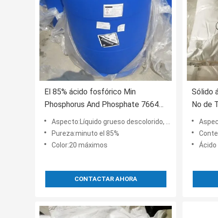
El 85% ácido fosfórico Min
Sólido 
Phosphorus And Phosphate 7664
No de 
38 grado de 2 industrias
el 95% 
Aspecto:Líquido grueso descolorido, transparente o levemente de color claro
Aspecto:L
Pureza:minuto el 85%
Conten
Color:20 máximos
Ácido 
CONTACTAR AHORA