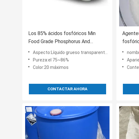
Los 85% ácidos fosfóricos Min
Agentes
Food Grade Phosphorus And
fosfóri
fosfatan CAS 7664-38-2
21-4 de
Aspecto:Líquido grueso transparente descolorido
nombr
Pureza:el 75~86%
Aparie
Color:20 máximos
Conten
CONTACTAR AHORA