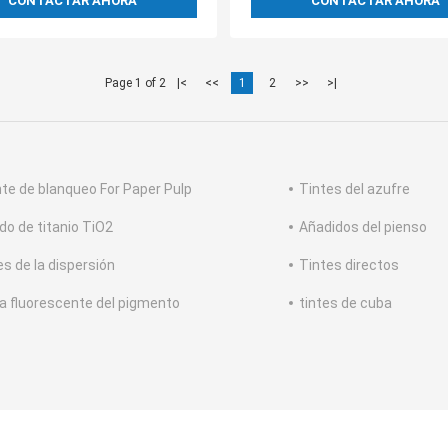
CONTACTAR AHORA
CONTACTAR AHORA
Page 1 of 2
|<
<<
1
2
>>
>|
te de blanqueo For Paper Pulp
Tintes del azufre
ido de titanio TiO2
Añadidos del pienso
es de la dispersión
Tintes directos
 fluorescente del pigmento
tintes de cuba