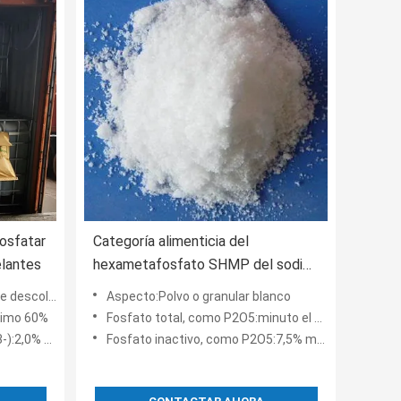
osfatar
Categoría alimenticia del
lantes
hexametafosfato SHMP del sodio
de la sal del fosfato del fósforo el
marillo claro
Aspecto:Polvo o granular blanco
68%
nimo 60%
Fosfato total, como P2O5:minuto el 68%
% máximos
Fosfato inactivo, como P2O5:7,5% máximos