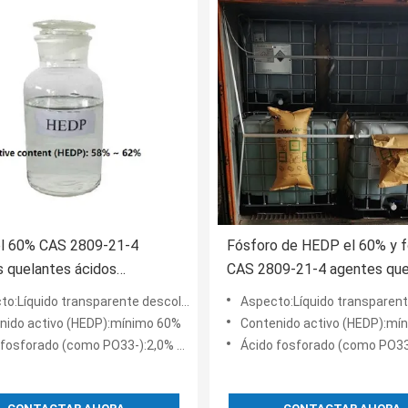
l 60% CAS 2809-21-4
Fósforo de HEDP el 60% y f
 quelantes ácidos
CAS 2809-21-4 agentes que
cos de los inhibidores de
íquido transparente descolorido o amarillo claro
Aspecto:Líquido transparente descolorido o a
ón
nido activo (HEDP):mínimo 60%
Contenido activo (HEDP):mí
fosforado (como PO33-):2,0% máximos
Ácido fosforado (como PO33-):2,0