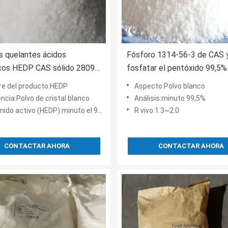
 quelantes ácidos
Fósforo 1314-56-3 de CAS 
cos HEDP CAS sólido 2809-
fosfatar el pentóxido 99,5%
 los inhibidores de corrosión
e del producto:HEDP
Aspecto:Polvo blanco
ncia:Polvo de cristal blanco
Análisis:minuto 99,5%
ido activo (HEDP):minuto el 90%
R vivo:1.3~2.0
CONTACTAR AHORA
CONTACTAR AHORA