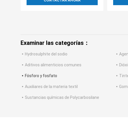
CONTACTAR AHORA
Examinar las categorías：
Hydrosulphite del sodio
Agen
Aditivos alimenticios comunes
Dióx
Fósforo y fosfato
Tint
Auxiliares de la materia textil
Goma
Sustancias químicas de Polycarbosilane