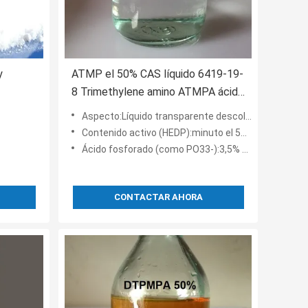
y
ATMP el 50% CAS líquido 6419-19-
8 Trimethylene amino ATMPA ácido
fosfónico
Aspecto:Líquido transparente descolorido o amarillo claro
Contenido activo (HEDP):minuto el 50%
Ácido fosforado (como PO33-):3,5% máximos
CONTACTAR AHORA