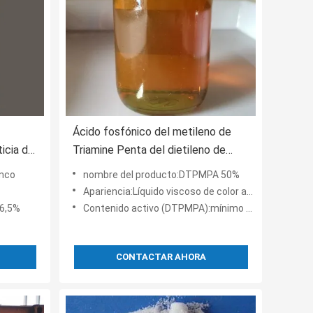
Ácido fosfónico del metileno de
icia del
Triamine Penta del dietileno de
STPP
DTPMPA el 50% CAS 15827-60-8
anco
nombre del producto:DTPMPA 50%
Apariencia:Líquido viscoso de color amarillo parduzco o rojo parduzco
56,5%
Contenido activo (DTPMPA):mínimo 50%
CONTACTAR AHORA