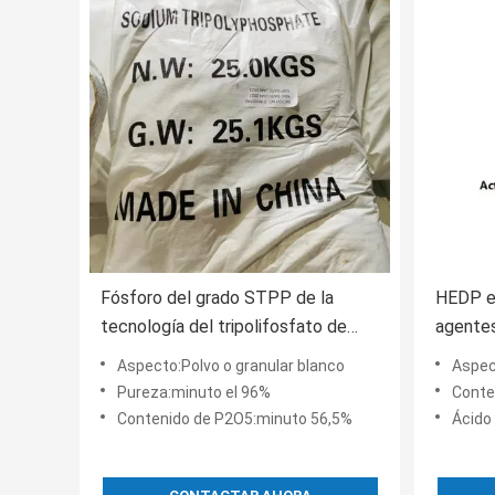
Fósforo del grado STPP de la
HEDP e
tecnología del tripolifosfato de
agentes
sodio y sal del fosfato
fosfóri
Aspecto:Polvo o granular blanco
Aspecto:L
corrosi
Pureza:minuto el 96%
Conte
Contenido de P2O5:minuto 56,5%
Ácido 