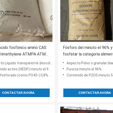
ácido fosfónico amino CAS
Fósforo del minuto el 96% y
Trimethylene ATMPA ATMP
fosfatar la categoría aliment
6419 19 8
tripolifosfato de sodio de 
íquido transparente descolorido o amarillo claro
Aspecto:Polvo o granular bl
ido activo (HEDP):minuto el 95%
Pureza:minuto el 96%
fosforado (como PO43-):0,8% máximo
Contenido de P2O5:minuto 
CONTACTAR AHORA
CONTACTAR AHORA