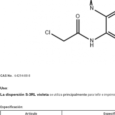
CAS No.
: 64294-88-8
Uso
:
La dispersión S-3RL violeta
principalmente
se utiliza
para teñir e imprimir
Especificación:
Artículo
Especif