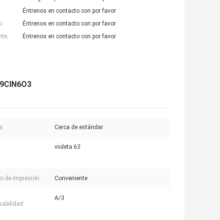
Éntrenos en contacto con por favor
o:
Éntrenos en contacto con por favor
nte:
Éntrenos en contacto con por favor
H19ClN6O3
a:
Cerca de estándar
violeta 63
:
o de impresión:
Conveniente
A/3
sabilidad: