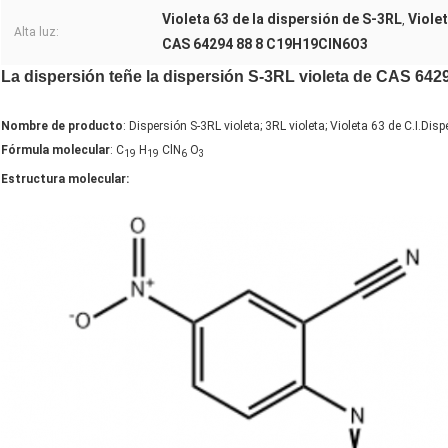
Violeta 63 de la dispersión de S-3RL
Violet
,
Alta luz:
CAS 64294 88 8 C19H19ClN6O3
La dispersión teñe la dispersión S-3RL violeta de CAS 64294
Nombre de producto
: Dispersión S-3RL violeta; 3RL violeta; Violeta 63 de C.I.Disp
Fórmula molecular
: C
H
ClN
O
19
19
6
3
Estructura molecular: