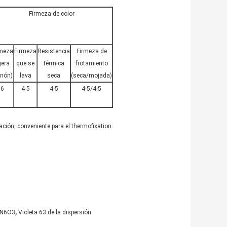
Firmeza de color
rmeza
Firmeza
Resistencia
Firmeza de
gera
que se
térmica
frotamiento
enón)
lava
seca
(seca/mojada)
6
4-5
4-5
4-5/4-5
ación, conveniente para el thermofixation.
,
lN6O3
Violeta 63 de la dispersión