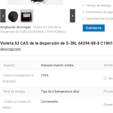
Tiempo de entrega:
Condiciones de pag
Capacidad de la fue
Ampliación de imagen :
Violeta 63 CAS de la
Contacto
dispersión de S-3RL 64294-88-8 C19H19ClN6O3
Violeta 63 CAS de la dispersión de S-3RL 64294-88-8 C19
descripción
Aspecto:
Granular marrón violeta
Sombr
Fuerza (comparada al
100%
C.I. No.
estándar):
Nivel de energía:
Tipo de S (temperatura alta)
Proces
Cuente un cuento el
Conveniente
Disper
teñido: