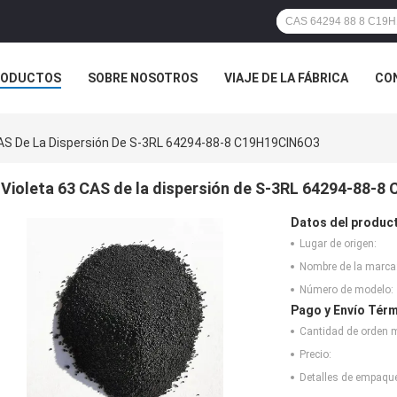
RODUCTOS
SOBRE NOSOTROS
VIAJE DE LA FÁBRICA
CO
CASOS
CAS De La Dispersión De S-3RL 64294-88-8 C19H19ClN6O3
Violeta 63 CAS de la dispersión de S-3RL 64294-88-
Datos del produc
Lugar de origen:
Nombre de la marca
Número de modelo:
Pago y Envío Térm
Cantidad de orden 
Precio:
Detalles de empaqu