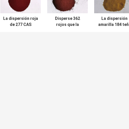
La dispersión roja
Disperse 362
La dispersión
de 277 CAS
rojos que la
amarilla 184 teñ
70294-19-8 teñe
dispersión de
la dispersión 1
G rojo
CAS 158129-94-3
amarillo
fluorescente FGG
teñe FBS brillante
fluorescente d
CAS 164578-37-
DEJ
Agente de blanqueo For Paper Pulp
0%Min del
El clorito del sodio pulveriza al agente de
blanqueo de la celulosa del 90% CAS 7758
19 2
% Min Sodium
Minuto de papel el 96% CAS 1309 del MgO
4 6
del llenador de la celulosa óxido de
magnesio 48 4
n Sodium
Agente de blanqueo de la celulosa
14 6
Sodium Chlorite el 82% CAS 7758 19 2