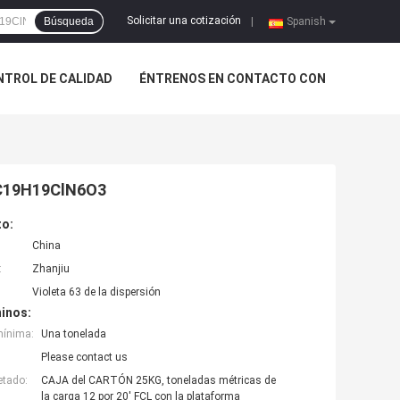
Solicitar una cotización
Búsqueda
|
Spanish
NTROL DE CALIDAD
ÉNTRENOS EN CONTACTO CON
8 C19H19ClN6O3
to:
China
:
Zhanjiu
Violeta 63 de la dispersión
inos:
mínima:
Una tonelada
Please contact us
etado:
CAJA del CARTÓN 25KG, toneladas métricas de
la carga 12 por 20' FCL con la plataforma