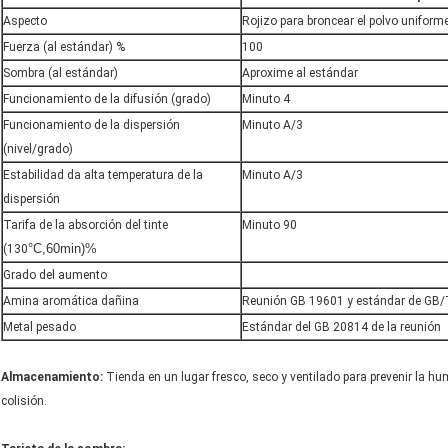
Aspecto
Rojizo para broncear el polvo uniforme
Fuerza (al estándar) %
100
Sombra (al estándar)
Aproxime al estándar
Funcionamiento de la difusión (grado)
Minuto 4
Funcionamiento de la dispersión
Minuto A/3
(nivel/grado)
Estabilidad da alta temperatura de la
Minuto A/3
dispersión
Tarifa de la absorción del tinte
Minuto 90
°C,60min)%
(130
Grado del aumento
Amina aromática dañina
Reunión GB 19601 y estándar de GB
Metal pesado
Estándar del GB 20814 de la reunión
Almacenamiento:
Tienda en un lugar fresco, seco y ventilado para prevenir la hum
colisión.