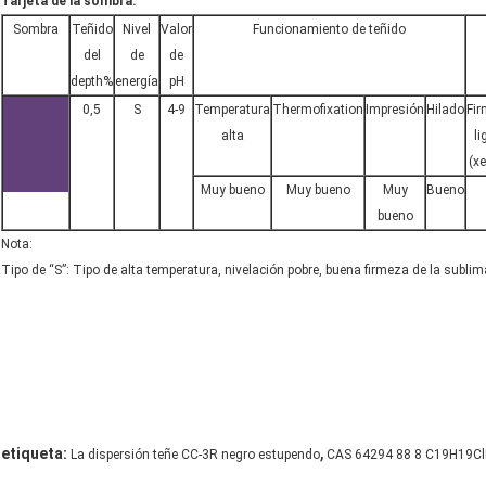
Tarjeta de la sombra:
Sombra
Teñido
Nivel
Valor
Funcionamiento de teñido
del
de
de
depth%
energía
pH
0,5
S
4-9
Temperatura
Thermofixation
Impresión
Hilado
Fi
alta
li
(x
Muy bueno
Muy bueno
Muy
Bueno
bueno
Nota:
Tipo de “S”: Tipo de alta temperatura, nivelación pobre, buena firmeza de la sublim
,
etiqueta:
La dispersión teñe CC-3R negro estupendo
CAS 64294 88 8 C19H19C