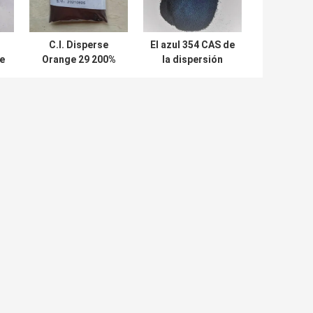
C.I. Disperse
El azul 354 CAS de
e
Orange 29 200%
la dispersión
0G
CAS 19800-42-1
104137 27 1
SE-5RL
dispersión teñe el
e
anaranjados 3GL
S-R azul brillante
4
anaranjado
el 300%
A UN MENSAJE