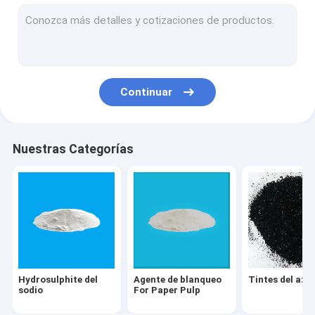
Dióxido de titanio TiO2
Añadidos del pienso
Fósforo y fosfato
Continuar
Tintes de la dispersión
Tintes directos
Nuestras Categorías
Auxiliares de la materia textil
Goma fluorescente del pigmento
tintes de cuba
Hydrosulphite del
Agente de blanqueo
Tintes del azu
sodio
For Paper Pulp