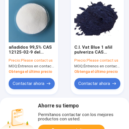
añadidos 99,5% CAS
C.I. Vat Blue 1 añil
12125-02-9 del
pulveriza CAS
pienso del cloruro de
granular 482-89-3
Precio:
Please contact us
Precio:
Please contact us
amonio
200ppm máximos
MOQ:
Éntrenos en contacto con por favor
MOQ:
Éntrenos en contacto con por favor
Obtenga el último precio
Obtenga el último precio
Contactar ahora
Contactar ahora
Ahorre su tiempo
Permítanos contactar con los mejores
productos con usted.