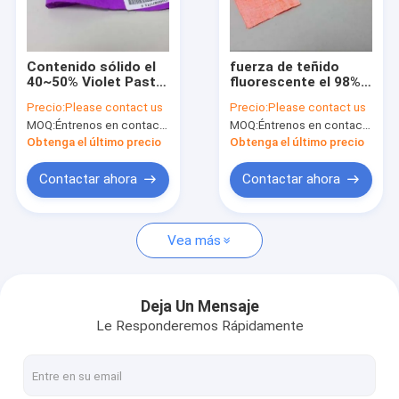
Viaje de la fábrica
Control de calidad
Contenido sólido el
fuerza de teñido
40~50% Violet Paste
fluorescente el 98%
Éntrenos en contacto con
del pigmento
del pigmento de la
Precio:
Please contact us
Precio:
Please contact us
fluorescente de la
luz del día anaranjada
MOQ:
Éntrenos en contacto con por favor
MOQ:
Éntrenos en contacto con por favor
luz del día
líquida de la goma
Noticias
Obtenga el último precio
Obtenga el último precio
Casos
Contactar ahora
Contactar ahora
Vea más
Hydrosulphite del sodio
Agente de blanqueo For Paper Pulp
Deja Un Mensaje
Le Responderemos Rápidamente
Tintes del azufre
Aditivos alimenticios comunes