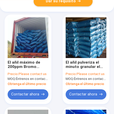
Dar su requisito
El añil máximo de
El añil pulveriza el
200ppm Bromo
minuto granular el
pulveriza CAS 2475-
94% CAS 482-89-3
Precio:
Please contact us
Precio:
Please contact us
31-2 C.I. Blue 5
C.I. Blue 1 de los
MOQ:
Éntrenos en contacto con por favor
MOQ:
Éntrenos en contacto con por favor
azules añiles 4BR
tintes de cuba
Obtenga el último precio
Obtenga el último precio
Contactar ahora
Contactar ahora