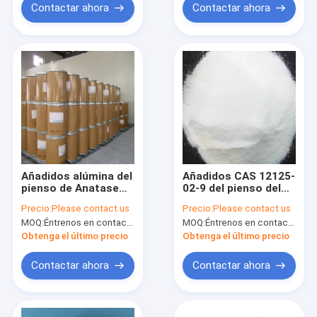
Contactar ahora
Contactar ahora
Añadidos alúmina del
Añadidos CAS 12125-
pienso de Anatase
02-9 del pienso del
del dióxido de titanio
cloruro de amonio
Precio:
Please contact us
Precio:
Please contact us
y minuto libre el 99%
del grado de la
MOQ:
Éntrenos en contacto con por favor
MOQ:
Éntrenos en contacto con por favor
del análisis TiO2 de
alimentación
la silicona
Obtenga el último precio
Obtenga el último precio
Contactar ahora
Contactar ahora