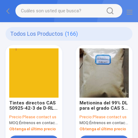
Todos Los Productos
(166)
Tintes directos CAS
Metionina del 99% DL
50925-42-3 de D-RL
para el grado CAS 59-
RL C.I. 86 amarillos
51-8 del pienso de
Precio:
Please contact us
Precio:
Please contact us
directos
los perros
MOQ:
Éntrenos en contacto con por favor
MOQ:
Éntrenos en contacto con por favor
Obtenga el último precio
Obtenga el último precio