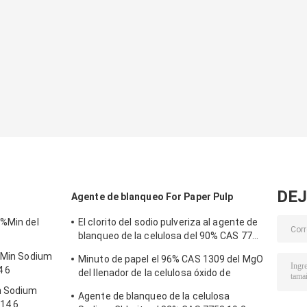
DEJ
Agente de blanqueo For Paper Pulp
0%Min del
El clorito del sodio pulveriza al agente de
blanqueo de la celulosa del 90% CAS 7758
19 2
% Min Sodium
Minuto de papel el 96% CAS 1309 del MgO
4 6
del llenador de la celulosa óxido de
magnesio 48 4
n Sodium
Agente de blanqueo de la celulosa
14 6