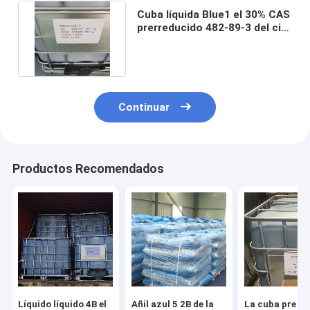
Cuba líquida Blue1 el 30% CAS
prerreducido 482-89-3 del ci
de los azules añiles
Continuar
Productos Recomendados
Líquido líquido 4B el
Añil azul 5 2B de la
La cuba pre re