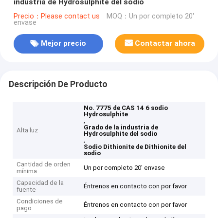
industria de Hydrosulphite del sodio
Precio：Please contact us
MOQ：Un por completo 20'
envase
Mejor precio
Contactar ahora
Descripción De Producto
No. 7775 de CAS 14 6 sodio
Hydrosulphite
,
Grado de la industria de
Alta luz
Hydrosulphite del sodio
,
Sodio Dithionite de Dithionite del
sodio
Cantidad de orden
Un por completo 20' envase
mínima
Capacidad de la
Éntrenos en contacto con por favor
fuente
Condiciones de
Éntrenos en contacto con por favor
pago