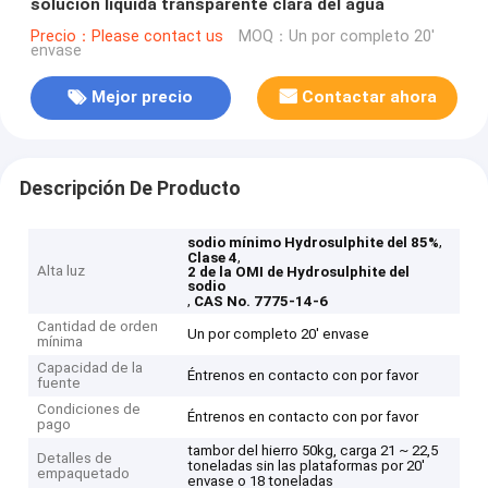
solución líquida transparente clara del agua
Precio：Please contact us
MOQ：Un por completo 20'
envase
Mejor precio
Contactar ahora
Descripción De Producto
,
sodio mínimo Hydrosulphite del 85%
,
Clase 4
Alta luz
2 de la OMI de Hydrosulphite del
sodio
,
CAS No. 7775-14-6
Cantidad de orden
Un por completo 20' envase
mínima
Capacidad de la
Éntrenos en contacto con por favor
fuente
Condiciones de
Éntrenos en contacto con por favor
pago
tambor del hierro 50kg, carga 21 ~ 22,5
Detalles de
toneladas sin las plataformas por 20'
empaquetado
envase o 18 toneladas